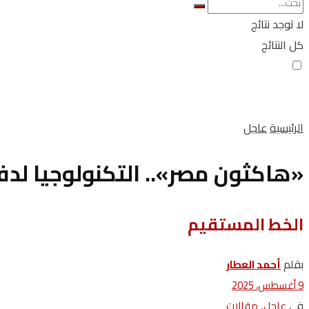
لا توجد نتائج
كل النتائج
الرئيسية
عاجل
«هاكثون مصر».. التكنولوجيا لدف
الخط‭ ‬المستقيم
بقلم
أحمد العطار
9 أغسطس، 2025
في
,
عاجل
مقالات