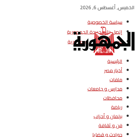
الخميس, أغسطس 6, 2026
سياسة الخصوصية
إتصل بنا – جريدة الجمهورية
من نحن – جريدة الجمهورية
الرئيسية
أخبار مصر
ملفات
مدارس و جامعات
محافظات
رياضة
برلمان و أحزاب
فن و ثقافة
حوادث و قضايا