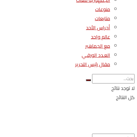
الجمهورية معاك
منوعات
متابعات
أجراس الأحد
عالم واحد
مع الجماهير
العـدد الورقـي
مقال رئيس التحرير
لا توجد نتائج
كل النتائج