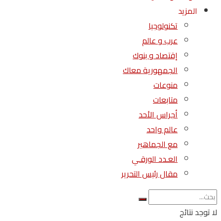
المزيد
تكنولوجيا
عرب و عالم
إقتصاد و بنوك
الجمهورية معاك
منوعات
متابعات
أجراس الأحد
عالم واحد
مع الجماهير
العـدد الورقـي
مقال رئيس التحرير
لا توجد نتائج