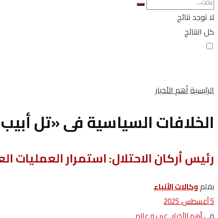
لا توجد نتائج
كل النتائج
الرئيسية
أهم الأخبار
الخلافات السياسية فى «تل أبيب»
رئيس أركان الاحتلال: استمرار العمليات ال
بقلم
وكالات‭ ‬الأنباء
5 أغسطس، 2025
في
,
أهم الأخبار
عرب و عالم