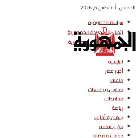
الخميس, أغسطس 6, 2026
سياسة الخصوصية
إتصل بنا – جريدة الجمهورية
من نحن – جريدة الجمهورية
الرئيسية
أخبار مصر
ملفات
مدارس و جامعات
محافظات
رياضة
برلمان و أحزاب
فن و ثقافة
حوادث و قضايا