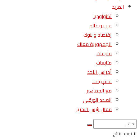
المزيد
تكنولوجيا
عرب و عالم
إقتصاد و بنوك
الجمهورية معاك
منوعات
متابعات
أجراس الأحد
عالم واحد
مع الجماهير
العـدد الورقـي
مقال رئيس التحرير
لا توجد نتائج