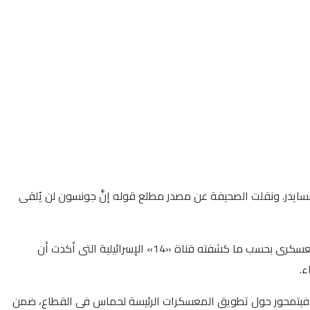
سايدر. ونقلت الصحيفة عن مصدر مطلع قوله إنَّ جونسون لن يُلقى
يأتى هذا فى الوقت الذى تتسع فيه حدة الخلاف فى الداخل الاسرائيلى حول الحرب فى غزة، اذ نشبت خلافات حادة بين المستوى السياسى والعسكرى بحسب ما كشفته قناة «14» الإسرائيلية التى أكدت أن
ء.
انى فيتمحور حول تطويق المعسكرات الرئيسة لحماس فى القطاع، ضمن