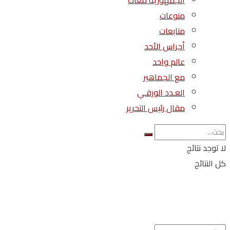
الجمهورية معاك
منوعات
متابعات
أجراس الأحد
عالم واحد
مع الجماهير
العـدد الورقـي
مقال رئيس التحرير
لا توجد نتائج
كل النتائج