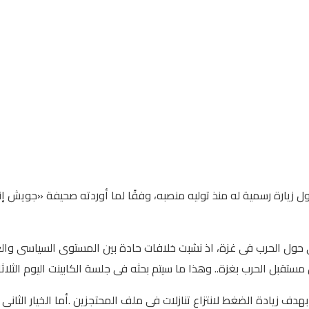
زيارة رسمية له منذ توليه منصبه، وفقًا لما أوردته صحيفة «جويش إن
مستقبل الحرب بغزة.. وهذا ما سيتم بحثه فى جلسة الكابينت اليوم الثلاثا
دف زيادة الضغط لانتزاع تنازلات فى ملف المحتجزين .أما الخيار الث