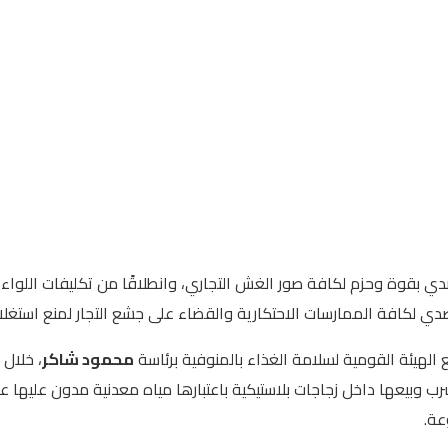
صدي بقوة وحزم لكافة صور الغش التجاري، وانطلاقًا من تكليفات اللواء
للتصدي لكافة الممارسات الاحتكارية والقضاء على جشع التجار لمنع استغ
ع الهيئة القومية لسلامة الغذاء بالمنوفية برئاسة
محمود شاكر
، خلال
ب وبيعها داخل زجاجات بلاستيكية باعتبارها مياه معدنية مدون عليها 
عة.