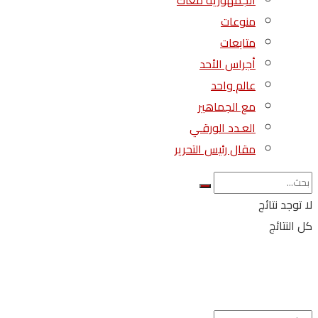
الجمهورية معاك
منوعات
متابعات
أجراس الأحد
عالم واحد
مع الجماهير
العـدد الورقـي
مقال رئيس التحرير
لا توجد نتائج
كل النتائج