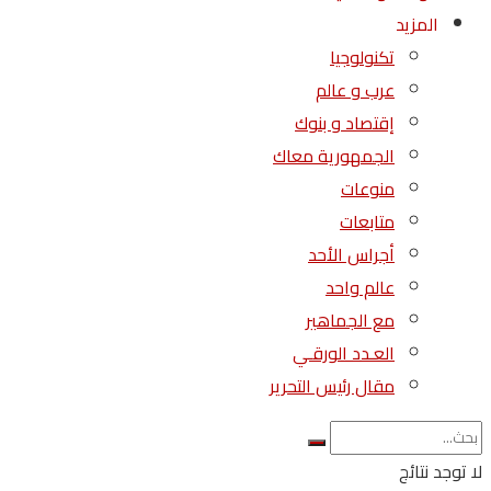
المزيد
تكنولوجيا
عرب و عالم
إقتصاد و بنوك
الجمهورية معاك
منوعات
متابعات
أجراس الأحد
عالم واحد
مع الجماهير
العـدد الورقـي
مقال رئيس التحرير
لا توجد نتائج