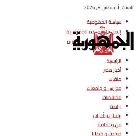
السبت, أغسطس 8, 2026
سياسة الخصوصية
إتصل بنا – جريدة الجمهورية
من نحن – جريدة الجمهورية
الرئيسية
أخبار مصر
ملفات
مدارس و جامعات
محافظات
رياضة
برلمان و أحزاب
فن و ثقافة
حوادث و قضايا