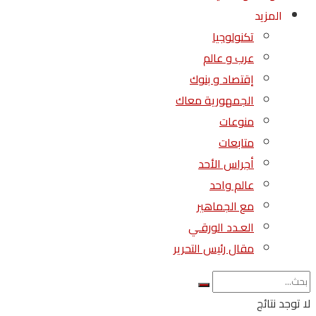
المزيد
تكنولوجيا
عرب و عالم
إقتصاد و بنوك
الجمهورية معاك
منوعات
متابعات
أجراس الأحد
عالم واحد
مع الجماهير
العـدد الورقـي
مقال رئيس التحرير
لا توجد نتائج