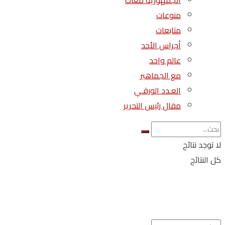
الجمهورية معاك
منوعات
متابعات
أجراس الأحد
عالم واحد
مع الجماهير
العـدد الورقـي
مقال رئيس التحرير
لا توجد نتائج
كل النتائج