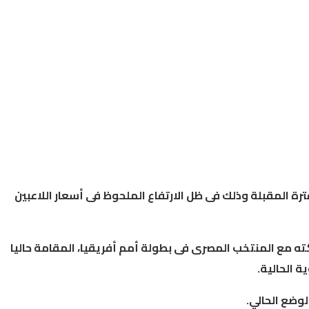
ترة
المقبلة
وذلك
فى
ظل
الارتفاع
الملحوظ
فى
أسعار
اللاعبين
ته
مع
المنتخب
المصرى
فى
بطولة
أمم
أفريقيا،
المقامة
حاليا
ية
الحالية
.
لوضع
الحالي
.