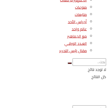
الجمهورية معاك
منوعات
متابعات
أجراس الأحد
عالم واحد
مع الجماهير
العـدد الورقـي
مقال رئيس التحرير
لا توجد نتائج
كل النتائج