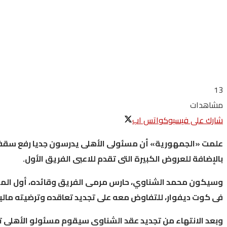
13
مشاهدات
شارك على فيسبوك
واتس اب
علمت
«
الجمهورية
»
أن
مسئولى
الأهلى
يدرسون
جديا
رفع
سقف
بالإضافة
للعروض
الكبيرة
التى
تقدم
للاعبى
الفريق
الأول
.
وسيكون
محمد
الشناوي،
حارس
مرمى
الفريق
وقائده،
أول
الم
فى
كوت
ديفوار،
للتفاوض
معه
على
تجديد
تعاقده
وترضيته
مالي
وبعد
الانتهاء
من
تجديد
عقد
الشناوى
سيقوم
مسئولو
الأهلى
ت