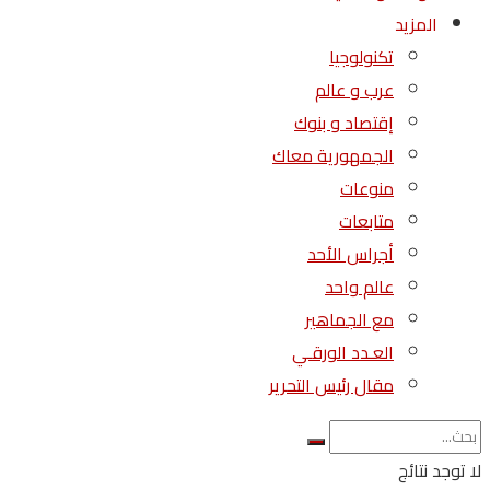
المزيد
تكنولوجيا
عرب و عالم
إقتصاد و بنوك
الجمهورية معاك
منوعات
متابعات
أجراس الأحد
عالم واحد
مع الجماهير
العـدد الورقـي
مقال رئيس التحرير
لا توجد نتائج