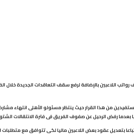
رواتب
اللاعبين
بالإضافة
لرفع
سقف
التعاقدات
الجديدة
خلال
الف
ستفيدين
من
هذا
القرار
حيث
ينتظر
مسئولو
الأهلى
انتهاء
مشارك
ا
بعدما
رفض
الرحيل
عن
صفوف
الفريق
فى
فترة
الانتقالات
الشتو
باعا
بتعديل
عقود
بعض
اللاعبين
ماليا
لكى
تتوافق
مع
متطلبات
ا