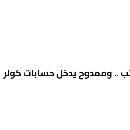
 .. وممدوح يدخل حسابات كولر