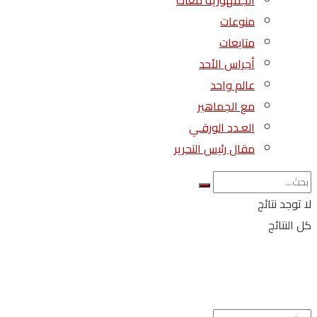
الجمهورية معاك
منوعات
متابعات
أجراس الأحد
عالم واحد
مع الجماهير
العـدد الورقـي
مقال رئيس التحرير
لا توجد نتائج
كل النتائج