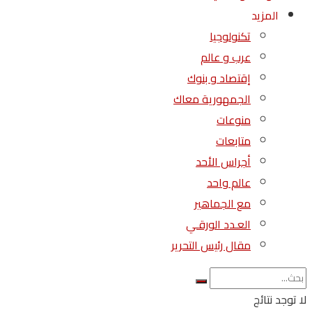
المزيد
تكنولوجيا
عرب و عالم
إقتصاد و بنوك
الجمهورية معاك
منوعات
متابعات
أجراس الأحد
عالم واحد
مع الجماهير
العـدد الورقـي
مقال رئيس التحرير
لا توجد نتائج