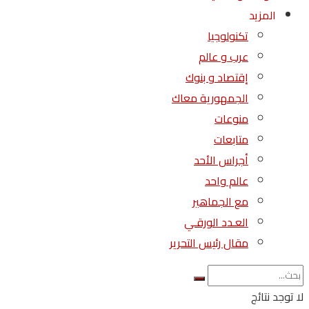
المزيد
تكنولوجيا
عرب و عالم
إقتصاد و بنوك
الجمهورية معاك
منوعات
متابعات
أجراس الأحد
عالم واحد
مع الجماهير
العـدد الورقـي
مقال رئيس التحرير
لا توجد نتائج