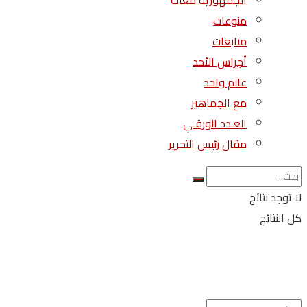
الجمهورية معاك
منوعات
متابعات
أجراس الأحد
عالم واحد
مع الجماهير
العـدد الورقـي
مقال رئيس التحرير
لا توجد نتائج
كل النتائج