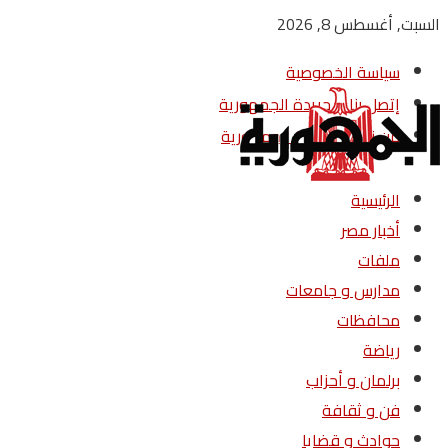
السبت, أغسطس 8, 2026
سياسة الخصوصية
إتصل بنا – جريدة الجمهورية
من نحن – جريدة الجمهورية
الرئيسية
أخبار مصر
ملفات
مدارس و جامعات
محافظات
رياضة
برلمان و أحزاب
فن و ثقافة
حوادث و قضايا