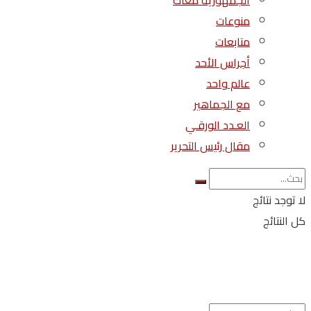
الجمهورية معاك
منوعات
متابعات
أجراس الأحد
عالم واحد
مع الجماهير
العـدد الورقـي
مقال رئيس التحرير
لا توجد نتائج
كل النتائج