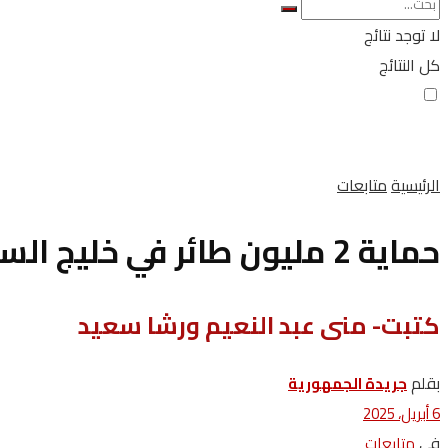
لا توجد نتائج
كل النتائج
الرئيسية
متابعات
حماية 2 مليون طائر في خليج السويس بتدابير وقائية من وزارة البيئة
كتبت- منى عبد النعيم ورشا سعيد
بقلم
جريدة الجمهورية
6 أبريل، 2025
في
متابعات