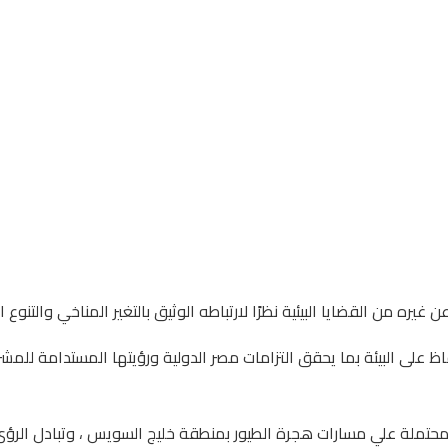
ره من القضايا البيئية نظرًا لارتباطه الوثيق بالتغير المناخي والتنوع ا
اظ على البيئة بما يحقق التزامات مصر الدولية ورؤيتها المستدامة للمش
ت المحتملة علي مسارات هجرة الطيور بمنطقة خليج السويس ، وتبادل الرؤى