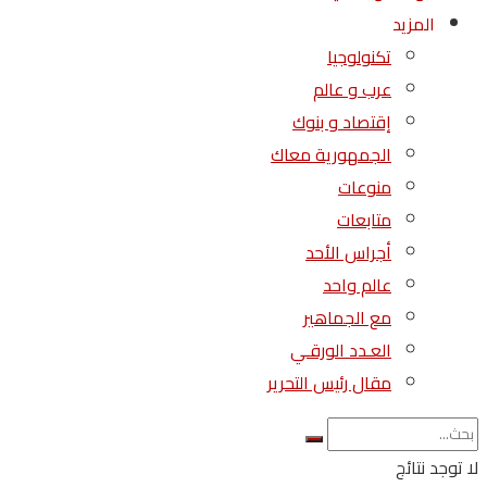
المزيد
تكنولوجيا
عرب و عالم
إقتصاد و بنوك
الجمهورية معاك
منوعات
متابعات
أجراس الأحد
عالم واحد
مع الجماهير
العـدد الورقـي
مقال رئيس التحرير
لا توجد نتائج