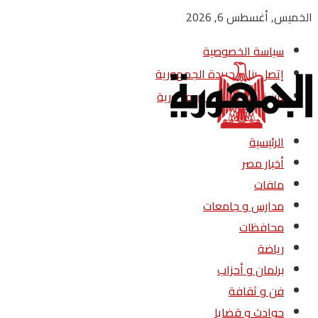
الخميس, أغسطس 6, 2026
سياسة الخصوصية
إتصل بنا – جريدة الجمهورية
من نحن – جريدة الجمهورية
الرئيسية
أخبار مصر
ملفات
مدارس و جامعات
محافظات
رياضة
برلمان و أحزاب
فن و ثقافة
حوادث و قضايا