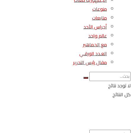
الجمهورية معاك
منوعات
متابعات
أجراس الأحد
عالم واحد
مع الجماهير
العـدد الورقـي
مقال رئيس التحرير
لا توجد نتائج
كل النتائج