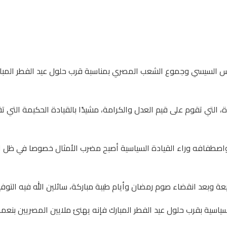
ئيس السيسي وجموع الشعب المصري بمناسبة قرب حلول عيد الفطر المبا
التي تقوم على قيم العدل والكرامة، مشيدًا بالقيادة الحكيمة التي تق
اصطفافه وراء القيادة السياسية أصبح مضرب الأمثال خصوصا في ظل الص
رفيعة وبعد انقضاء صوم رمضان وأيام طيبة مباركة، سائلين الله فيه التوف
اسية بقرب حلول عيد الفطر المبارك فإنه يهنئ ملايين المصريين بنعمة 