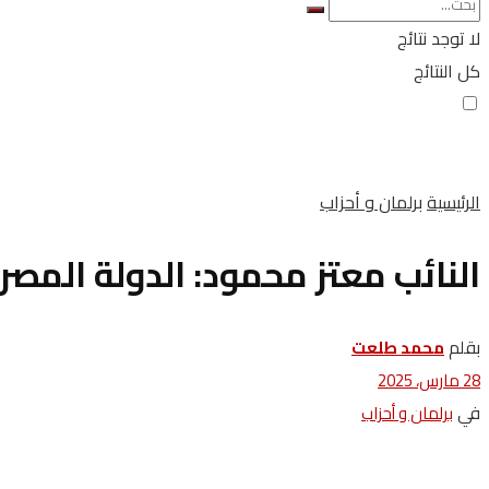
لا توجد نتائج
كل النتائج
الرئيسية
برلمان و أحزاب
النائب معتز محمود: الدولة المصر
بقلم
محمد ‬طلعت
28 مارس، 2025
في
برلمان و أحزاب