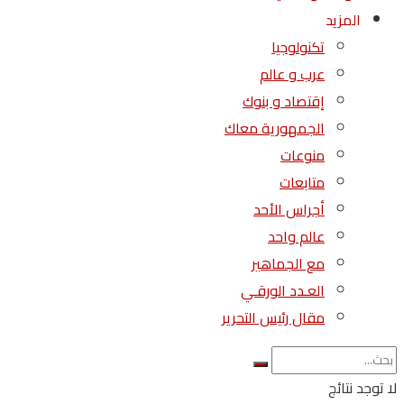
المزيد
تكنولوجيا
عرب و عالم
إقتصاد و بنوك
الجمهورية معاك
منوعات
متابعات
أجراس الأحد
عالم واحد
مع الجماهير
العـدد الورقـي
مقال رئيس التحرير
لا توجد نتائج