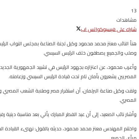
13
مشاهدات
شارك على فيسبوك
واتس اب
هنأ النائب معتز محمد محمود وكيل لجنة الصناعة بمجلس النواب الر
وصلب والجميع يصطفون خلف الرئيس السيسي.
وأعرب محمود، عن اعتزازه بجهود الرئيس في تشييد الجمهورية الجديدة، 
المصريين يشعرون بأمان تام تحت قيادة الرئيس السيسي وزعامته.
ولفت وكيل صناعة البرلمان، أن استقرار مصر وصلابة الشعب المصري و
المصري.
وأشار نائب الصعيد، إلى أن عيد الفطر المبارك يأتي بعد مناسبة دينية 
واختتم المهندس معتز محمد محمود، حديثه بالقول: نهنىء القيادة السي
مرأي الجميع.