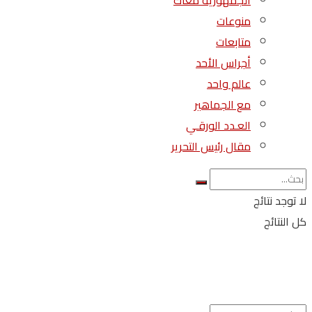
الجمهورية معاك
منوعات
متابعات
أجراس الأحد
عالم واحد
مع الجماهير
العـدد الورقـي
مقال رئيس التحرير
لا توجد نتائج
كل النتائج