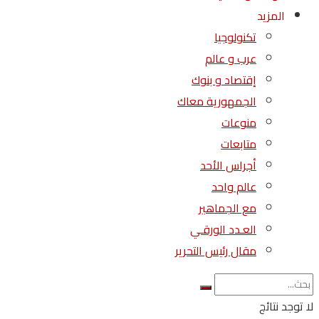
المزيد
تكنولوجيا
عرب و عالم
إقتصاد و بنوك
الجمهورية معاك
منوعات
متابعات
أجراس الأحد
عالم واحد
مع الجماهير
العـدد الورقـي
مقال رئيس التحرير
لا توجد نتائج