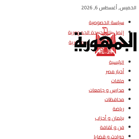
الخميس, أغسطس 6, 2026
سياسة الخصوصية
إتصل بنا – جريدة الجمهورية
من نحن – جريدة الجمهورية
الرئيسية
أخبار مصر
ملفات
مدارس و جامعات
محافظات
رياضة
برلمان و أحزاب
فن و ثقافة
حوادث و قضايا