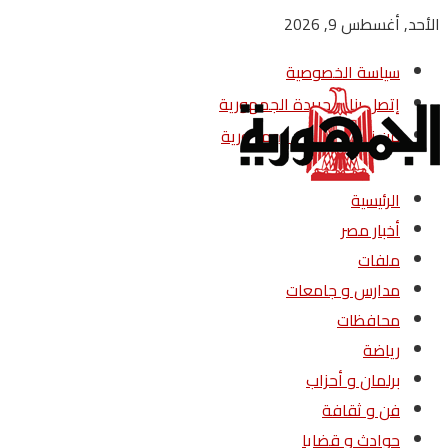
الأحد, أغسطس 9, 2026
سياسة الخصوصية
إتصل بنا – جريدة الجمهورية
من نحن – جريدة الجمهورية
الرئيسية
أخبار مصر
ملفات
مدارس و جامعات
محافظات
رياضة
برلمان و أحزاب
فن و ثقافة
حوادث و قضايا