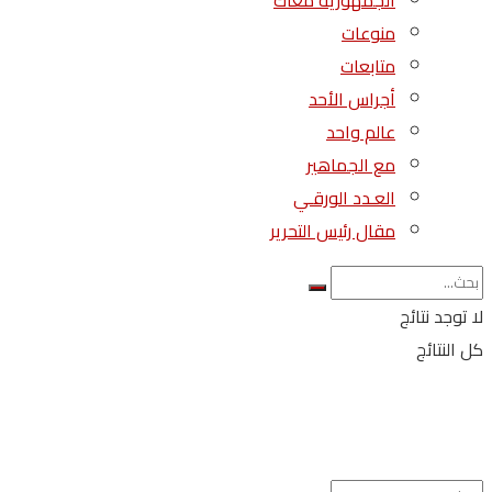
الجمهورية معاك
منوعات
متابعات
أجراس الأحد
عالم واحد
مع الجماهير
العـدد الورقـي
مقال رئيس التحرير
لا توجد نتائج
كل النتائج