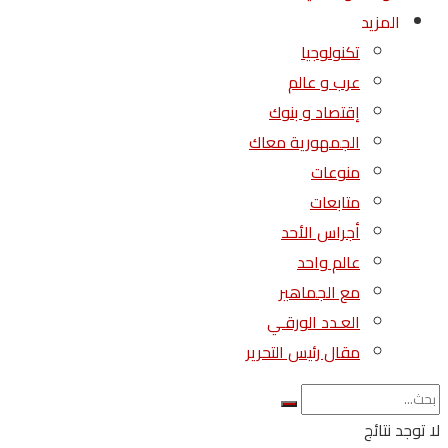
المزيد
تكنولوجيا
عرب و عالم
إقتصاد و بنوك
الجمهورية معاك
منوعات
متابعات
أجراس الأحد
عالم واحد
مع الجماهير
العـدد الورقـي
مقال رئيس التحرير
لا توجد نتائج