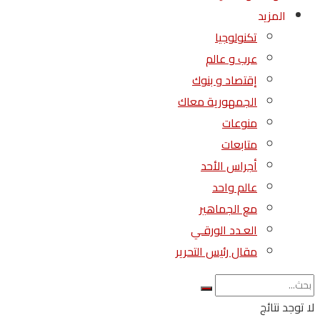
المزيد
تكنولوجيا
عرب و عالم
إقتصاد و بنوك
الجمهورية معاك
منوعات
متابعات
أجراس الأحد
عالم واحد
مع الجماهير
العـدد الورقـي
مقال رئيس التحرير
لا توجد نتائج