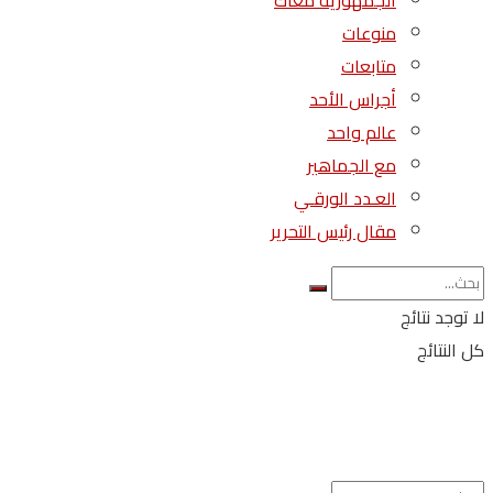
الجمهورية معاك
منوعات
متابعات
أجراس الأحد
عالم واحد
مع الجماهير
العـدد الورقـي
مقال رئيس التحرير
لا توجد نتائج
كل النتائج