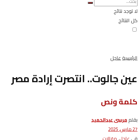
لا توجد نتائج
كل النتائج
الرئيسية
عاجل
عين جالوت.. انتصرت إرادة مصر
كلمة ونص
بقلم
مرسى عبدالحميد
27 مارس، 2025
في
,
عاجل
مقالات