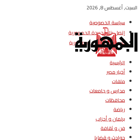
السبت, أغسطس 8, 2026
سياسة الخصوصية
إتصل بنا – جريدة الجمهورية
من نحن – جريدة الجمهورية
الرئيسية
أخبار مصر
ملفات
مدارس و جامعات
محافظات
رياضة
برلمان و أحزاب
فن و ثقافة
حوادث و قضايا