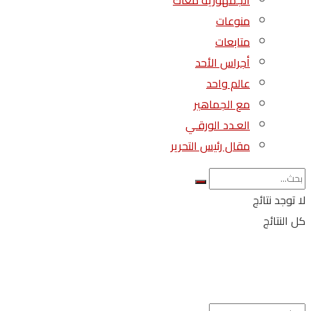
الجمهورية معاك
منوعات
متابعات
أجراس الأحد
عالم واحد
مع الجماهير
العـدد الورقـي
مقال رئيس التحرير
لا توجد نتائج
كل النتائج