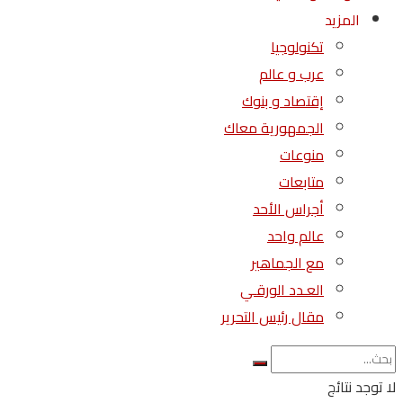
المزيد
تكنولوجيا
عرب و عالم
إقتصاد و بنوك
الجمهورية معاك
منوعات
متابعات
أجراس الأحد
عالم واحد
مع الجماهير
العـدد الورقـي
مقال رئيس التحرير
لا توجد نتائج