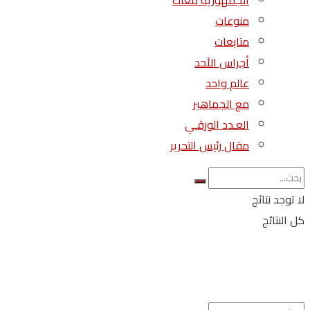
الجمهورية معاك
منوعات
متابعات
أجراس الأحد
عالم واحد
مع الجماهير
العـدد الورقـي
مقال رئيس التحرير
لا توجد نتائج
كل النتائج