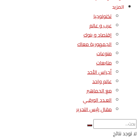
المزيد
تكنولوجيا
عرب و عالم
إقتصاد و بنوك
الجمهورية معاك
منوعات
متابعات
أجراس الأحد
عالم واحد
مع الجماهير
العـدد الورقـي
مقال رئيس التحرير
لا توجد نتائج